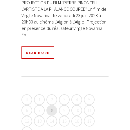
PROJECTION DU FILM "PIERRE PINONCELLI,
L'ARTISTE À LA PHALANGE COUPÉE" Un film de
Virgile Novarina le vendredi 23 juin 2023 à
20h30 au cinéma L'Aiglon à L'Aigle Projection
en présence du réalisateur Virgile Novarina
En...
READ MORE
1
2
3
4
5
6
7
8
9
10
11
12
13
14
15
16
17