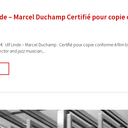
nde – Marcel Duchamp Certifié pour copie
0 € Ulf Linde – Marcel Duchamp : Certifié pour copie conforme A film by
ctor and jazz musician,...