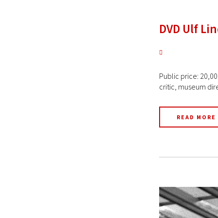
DVD Ulf Li
Public price: 20,0
critic, museum dire
READ MORE