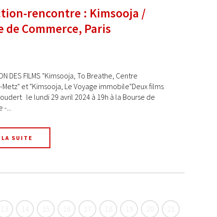
tion-rencontre : Kimsooja /
e de Commerce, Paris
N DES FILMS "Kimsooja, To Breathe, Centre
Metz" et "Kimsooja, Le Voyage immobile"Deux films
Coudert le lundi 29 avril 2024 à 19h à la Bourse de
-...
 LA SUITE
13
14
15
16
17
18
19
20
21