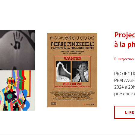
Projec
à la p
Projection
PROJECTIO
PHALANGE C
2024 à 20h
présence d
LIRE