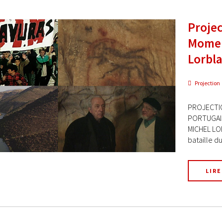
Projec
Moment
Lorbl
Projection
PROJECTIO
PORTUGAIS
MICHEL LO
bataille d
LIRE