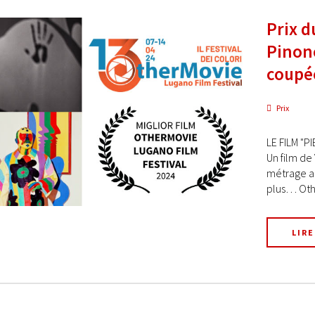
Prix d
Pinonc
coupé
Prix
LE FILM "
Un film de
métrage au
plus… Othe
LIRE