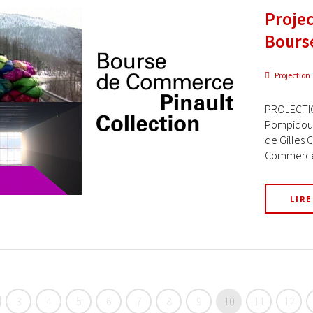
Projec
Bours
Projection
PROJECTIO
Pompidou-
de Gilles 
Commerce 
LIRE
3
4
5
6
7
8
9
10
11
12