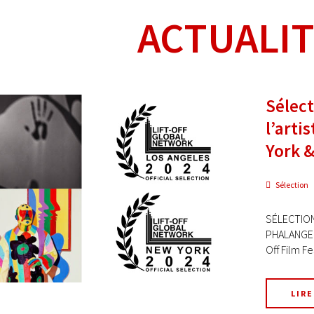
ACTUALI
Sélect
l’arti
York &
Sélection
SÉLECTION 
PHALANGE C
Off Film Fe
LIRE