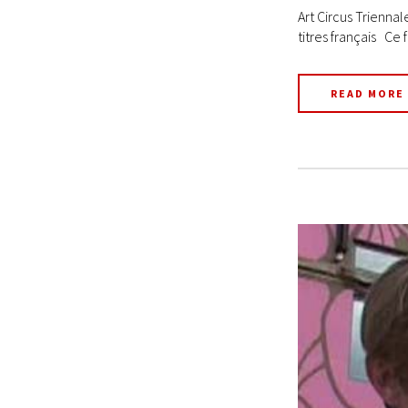
Art Circus Trienna
titres français Ce
READ MORE