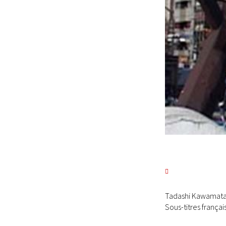
Tadashi Kawamata W
Sous-titres frança