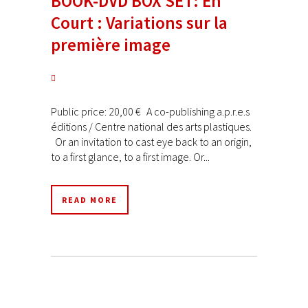
BOOK-DVD BOX SET: En
Court : Variations sur la
première image
Public price: 20,00 € A co-publishing a.p.r.e.s
éditions / Centre national des arts plastiques.
Or an invitation to cast eye back to an origin,
to a first glance, to a first image. Or...
READ MORE