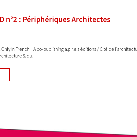
 n°2 : Périphériques Architectes
€ Only in French! A co-publishing a.p.r.e.s éditions / Cité de l'archite
'architecture & du...