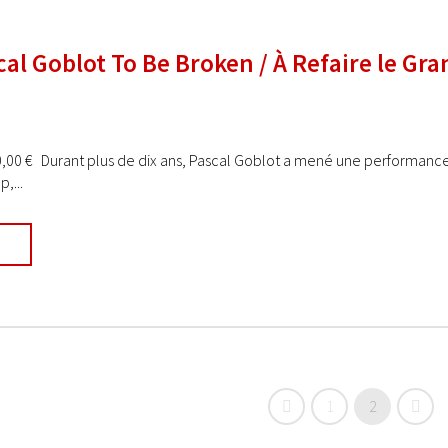
cal Goblot To Be Broken / À Refaire le Gra
20,00 € Durant plus de dix ans, Pascal Goblot a mené une performanc
,...
1
2