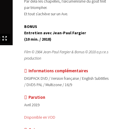
Par delà les chapelles, l’œcuménisme du goût finit
par triompher.
Et tout s’achève sur un Ave.
BONUS
Entretien avec Jean-Paul Fargier
(10 min. / 2018)
Film © 1984 Jean-Paul Fargier & Bonus © 2018 a.p.r.e.s
production
Informations complémentaires
DIGIPACK DVD / Version française / English Subtitles
/ DVD5 PAL / Multizone / 16/9
Parution
Avril 2019
Disponible en VOD