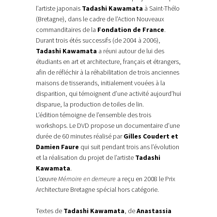
l’artiste japonais
Tadashi Kawamata
à Saint-Thélo
(Bretagne
), dans le cadre de l’Action Nouveaux
commanditaires de la
Fondation de France
.
Durant trois étés successifs (de 2004 à 2006),
Tadashi Kawamata
a réuni autour de lui des
étudiants en art et architecture, français et étrangers,
afin de réfléchir à la réhabilitation de trois anciennes
maisons de tisserands, initialement vouées à la
disparition, qui témoignent d’une activité aujourd’hui
disparue, la production de toiles de lin.
L’édition témoigne de l’ensemble des trois
workshops. Le DVD propose un documentaire d’une
durée de 60 minutes réalisé par
Gilles Coudert et
Damien Faure
qui suit pendant trois ans l’évolution
et la réalisation du projet de l’artiste
Tadashi
Kawamata
.
L’œuvre
Mémoire en demeure
a reçu en 2008 le Prix
Architecture Bretagne spécial hors catégorie.
Textes de
Tadashi Kawamata
, de
Anastassia