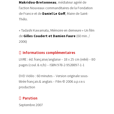
Makridou-Bretonneau
, médiateur agréé de
l’action Nouveaux commanditaires de la Fondation
de France et de
Daniel Le Goff
, Maire de Saint-
Thélo.
« Tadashi Kawamata, Mémoire en demeure » Un film
de
Gilles Coudert et Damien Faure
(60 min. /
2006)
Informations complémentaires
LIVRE : éd. française/anglaise – 18 x 25 cm (relié) – 80
pages (coul. & n/b) – ISBN 978-2-9528897-1-1
DVD Vidéo : 60 minutes – Version originale sous-
titrée français & anglais – Film © 2006 a.p.r.e.s
production
Parution
Septembre 2007