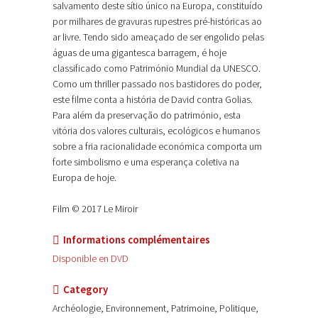
salvamento deste sítio único na Europa, constituído
por milhares de gravuras rupestres pré-históricas ao
ar livre. Tendo sido ameaçado de ser engolido pelas
águas de uma gigantesca barragem, é hoje
classificado como Património Mundial da UNESCO.
Como um thriller passado nos bastidores do poder,
este filme conta a história de David contra Golias.
Para além da preservação do património, esta
vitória dos valores culturais, ecológicos e humanos
sobre a fria racionalidade económica comporta um
forte simbolismo e uma esperança coletiva na
Europa de hoje.
Film © 2017 Le Miroir
Informations complémentaires
Disponible en DVD
Category
Archéologie, Environnement, Patrimoine, Politique,