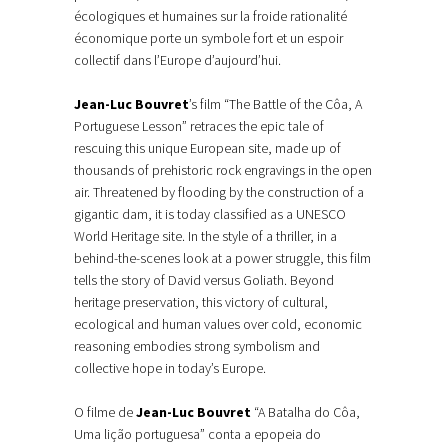
écologiques et humaines sur la froide rationalité
économique porte un symbole fort et un espoir
collectif dans l’Europe d’aujourd’hui.
Jean-Luc Bouvret
’s film “The Battle of the Côa, A
Portuguese Lesson” retraces the epic tale of
rescuing this unique European site, made up of
thousands of prehistoric rock engravings in the open
air. Threatened by flooding by the construction of a
gigantic dam, it is today classified as a UNESCO
World Heritage site. In the style of a thriller, in a
behind-the-scenes look at a power struggle, this film
tells the story of David versus Goliath. Beyond
heritage preservation, this victory of cultural,
ecological and human values over cold, economic
reasoning embodies strong symbolism and
collective hope in today’s Europe.
O filme de
Jean-Luc Bouvret
“A Batalha do Côa,
Uma lição portuguesa” conta a epopeia do