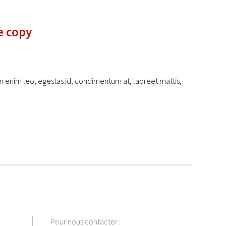
e copy
am enim leo, egestas id, condimentum at, laoreet mattis,
Pour nous contacter :