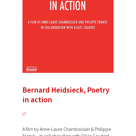
Bernard Heidsieck, Poetry
in action
A film by Anne-Laure Chamboissier & Philippe
Franck In collaboration with Gilles Coudert