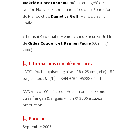
Makridou-Bretonneau
, médiateur agréé de
l’action Nouveaux commanditaires de la Fondation
de France et de
Daniel Le Goff
, Maire de Saint-
Thélo.
« Tadashi Kawamata, Mémoire en demeure » Un film
de
Gilles Coudert et Damien Faure
(60 min. /
2006)
Informations complémentaires
LIVRE : éd. française/anglaise – 18 x 25 cm (relié) – 80
pages (coul. & n/b) – ISBN 978-2-9528897-1-1
DVD Vidéo : 60 minutes – Version originale sous-
titrée français & anglais – Film © 2006 a.p.r.e.s
production
Parution
Septembre 2007