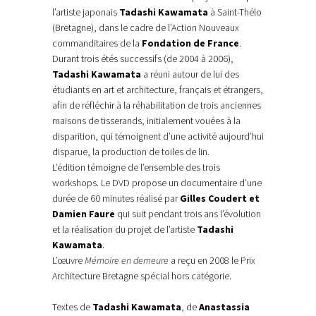
l’artiste japonais
Tadashi Kawamata
à Saint-Thélo
(Bretagne
), dans le cadre de l’Action Nouveaux
commanditaires de la
Fondation de France
.
Durant trois étés successifs (de 2004 à 2006),
Tadashi Kawamata
a réuni autour de lui des
étudiants en art et architecture, français et étrangers,
afin de réfléchir à la réhabilitation de trois anciennes
maisons de tisserands, initialement vouées à la
disparition, qui témoignent d’une activité aujourd’hui
disparue, la production de toiles de lin.
L’édition témoigne de l’ensemble des trois
workshops. Le DVD propose un documentaire d’une
durée de 60 minutes réalisé par
Gilles Coudert et
Damien Faure
qui suit pendant trois ans l’évolution
et la réalisation du projet de l’artiste
Tadashi
Kawamata
.
L’œuvre
Mémoire en demeure
a reçu en 2008 le Prix
Architecture Bretagne spécial hors catégorie.
Textes de
Tadashi Kawamata
, de
Anastassia