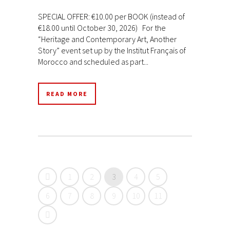
SPECIAL OFFER: €10.00 per BOOK (instead of
€18.00 until October 30, 2026) For the
“Heritage and Contemporary Art, Another
Story” event set up by the Institut Français of
Morocco and scheduled as part...
READ MORE
1
2
3
4
5
6
7
8
9
10
11