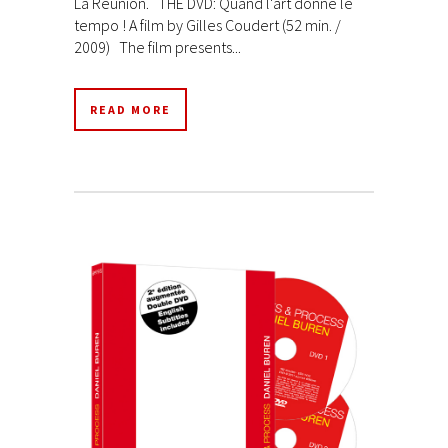
La Réunion. THE DVD: Quand l'art donne le
tempo ! A film by Gilles Coudert (52 min. /
2009) The film presents...
READ MORE