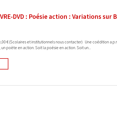
VRE-DVD : Poésie action : Variations sur 
0,00 € (Scolaires et institutionnels nous contacter) Une coédition a.p.r
un poète en action. Soit la poésie en action. Soit un...