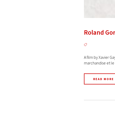
Roland Gor
A film by Xavier G
marchandise et le 
READ MORE