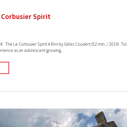
 Corbusier Spirit
 € The Le Corbusier Spirit A film by Gilles Coudert (52 min. / 2019) To
erience as an adolescent growing...