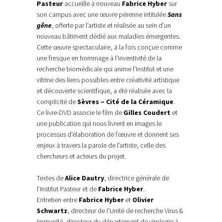
Pasteur
accueille à nouveau
Fabrice Hyber
sur
son campus avec une œuvre pérenne intitulée
Sans
gêne
, offerte par l’artiste et réalisée au sein d’un
nouveau bâtiment dédié aux maladies émergentes.
Cette œuvre spectaculaire, à la fois conçue comme
une fresque en hommage à l’inventivité de la
recherche biomédicale qui anime l’Institut et une
vitrine des liens possibles entre créativité artistique
et découverte scientifique, a été réalisée avec la
complicité de
Sèvres – Cité de la Céramique
.
Ce livre-DVD associe le film de
Gilles Coudert
et
une publication qui nous livrent en images le
processus d’élaboration de l’œuvre et donnent ses
enjeux à travers la parole de l’artiste, celle des
chercheurs et acteurs du projet.
Textes de
Alice Dautry
, directrice générale de
l’Institut Pasteur et de
Fabrice Hyber
.
Entretien entre
Fabrice Hyber
et
Olivier
Schwartz
, directeur de l’Unité de recherche Virus &
Immunité, directeur du département de virologie à