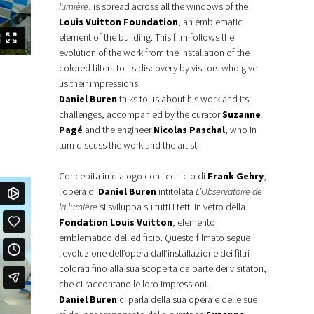
lumière
, is spread across all the windows of the
Louis Vuitton Foundation
, an emblematic
element of the building. This film follows the
evolution of the work from the installation of the
colored filters to its discovery by visitors who give
us their impressions.
Daniel Buren
talks to us about his work and its
challenges, accompanied by the curator
Suzanne
Pagé
and the engineer
Nicolas Paschal
, who in
turn discuss the work and the artist.
Concepita in dialogo con l’edificio di
Frank Gehry
,
l’opera di
Daniel Buren
intitolata
L’Observatoire de
la lumière
si sviluppa su tutti i tetti in vetro della
Fondation Louis Vuitton
, elemento
emblematico dell’edificio. Questo filmato segue
l’evoluzione dell’opera dall’installazione dei filtri
colorati fino alla sua scoperta da parte dei visitatori,
che ci raccontano le loro impressioni.
Daniel Buren
ci parla della sua opera e delle sue