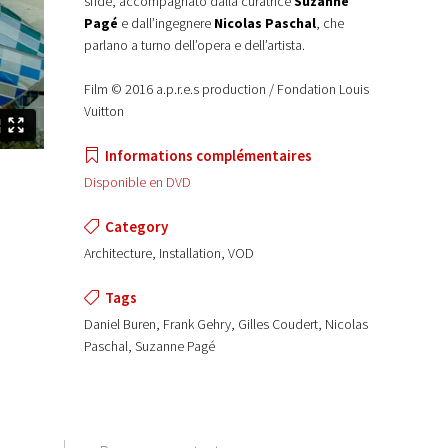
sfide, accompagnato dalla curatrice
Suzanne
Pagé
e dall’ingegnere
Nicolas Paschal
, che
parlano a turno dell’opera e dell’artista.
Film © 2016 a.p.r.e.s production / Fondation Louis
Vuitton
Informations complémentaires
Disponible en DVD
Category
Architecture, Installation, VOD
Tags
Daniel Buren, Frank Gehry, Gilles Coudert, Nicolas
Paschal, Suzanne Pagé