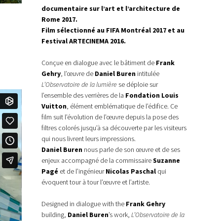
documentaire sur l’art et l’architecture de
Rome 2017.
Film sélectionné au FIFA Montréal 2017 et au
Festival ARTECINEMA 2016.
Conçue en dialogue avec le bâtiment de
Frank
Gehry
, l’œuvre de
Daniel Buren
intitulée
L’Observatoire de la lumière
se déploie sur
l’ensemble des verrières de la
Fondation Louis
Vuitton
, élément emblématique de l’édifice. Ce
film suit l’évolution de l’œuvre depuis la pose des
filtres colorés jusqu’à sa découverte par les visiteurs
qui nous livrent leurs impressions.
Daniel Buren
nous parle de son œuvre et de ses
enjeux accompagné de la commissaire
Suzanne
Pagé
et de l’ingénieur
Nicolas Paschal
qui
évoquent tour à tour l’œuvre et l’artiste.
Designed in dialogue with the
Frank Gehry
building,
Daniel Buren
’s work,
L’Observatoire de la