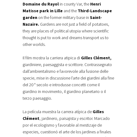
Domaine du Rayol
in county Var, the
Henri
Matisse park in Lille
and the
Third-Landscape
garden
on the former military base in
Saint-
Nazaire.
Gardens are not just a field of potatoes,
they are places of political utopia where scientific
thought is put to work and dreams transport us to
other worlds.
Il film mostra la carriera atipica di
Gilles Clément,
giardiniere, paesaggista e scrittore. Contrassegnato
dall’ambientalismo e favorevole alla fusione delle
specie, mise in discussione l’arte dei giardini alla fine
del 20 ° secolo e introdusse concetti come il
giardino in movimento, il giardino planetario o il
terzo paesaggio.
La película muestra la carrera atípica de
Gilles
Clément
, jardinero, paisajista y escritor. Marcado
por el ecologismo y favorable al mestizaje de
especies, cuestionó el arte de los jardines a finales