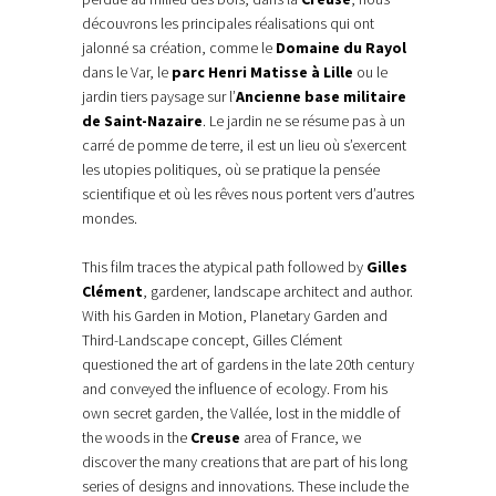
découvrons les principales réalisations qui ont
jalonné sa création, comme le
Domaine du Rayol
dans le Var, le
parc Henri Matisse à Lille
ou le
jardin tiers paysage sur l’
Ancienne base militaire
de Saint-Nazaire
. Le jardin ne se résume pas à un
carré de pomme de terre, il est un lieu où s’exercent
les utopies politiques, où se pratique la pensée
scientifique et où les rêves nous portent vers d’autres
mondes.
This film traces the atypical path followed by
Gilles
Clément
, gardener, landscape architect and author.
With his Garden in Motion, Planetary Garden and
Third-Landscape concept, Gilles Clément
questioned the art of gardens in the late 20th century
and conveyed the influence of ecology. From his
own secret garden, the Vallée, lost in the middle of
the woods in the
Creuse
area of France, we
discover the many creations that are part of his long
series of designs and innovations. These include the