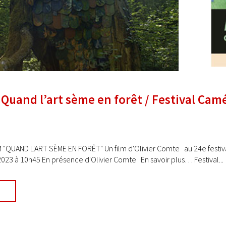
: Quand l’art sème en forêt / Festival Ca
 "QUAND L'ART SÈME EN FORÊT" Un film d'Olivier Comte au 24e festiva
23 à 10h45 En présence d'Olivier Comte En savoir plus… Festival...