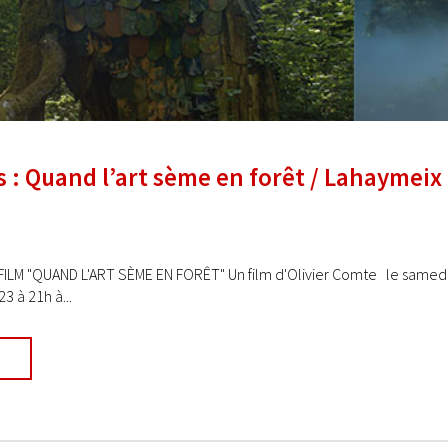
s : Quand l’art sème en forêt / Lahaymeix
LM "QUAND L'ART SÈME EN FORÊT" Un film d'Olivier Comte le samedi 08
3 à 21h à...