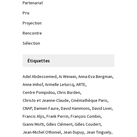
Partenariat
Prix
Projection
Rencontre
Sélection
Étiquettes
Adel Abdessemed
Ai Weiwei
Anna-Eva Bergman
Anne Imhof
Armelle Leturcq
ARTE
Centre Pompidou
Chris Burden
Christo et Jeanne-Claude
Cinémathèque Paris
CNAP
Damien Faure
David Hammons
David Liver
Francis Alÿs
Frank Perrin
François Combin
Gianni Motti
Gilles Clément
Gilles Coudert
Jean-Michel Othoniel
Jean Dupuy
Jean Tinguely