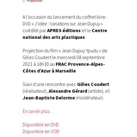
Projection
A l’occasion du lancement du coffret livre-
DVD « J’idée : Variations sur Jean Dupuy »
coédité par
APRES éditions
et le
Centre
national des arts plastiques
Projection du film « Jean Dupuy Ypudu » de
Gilles Coudert le mercredi 08 septembre
2021 à 18h30 au
FRAC Provence-Alpes-
Côtes d’Azur à Marseille
Suivi d’une rencontre avec
Gilles Coudert
(réalisateur),
Alexandre Gérard
(artiste), et
Jean-Baptiste Delorme
(modérateur).
En savoir plus…
Disponible en DVD
Disponible en VOD