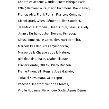
Christo et Jeanne-Claude
Cinémathèque Paris
CNAP
Damien Faure
David Hammons
David Liver
Francis Alÿs
Frank Perrin
François Combin
Gianni Motti
Gilles Clément
Gilles Coudert
Jean-Michel Othoniel
Jean Dupuy
Jean Tinguely
Jimmie Durham
Julien Devaux
Kimsooja
Klaus Littmann
Le Corbusier
Marc Bretillot
Marcela Paz Undurraga Quilodoran
Musée de la Chasse et de la Nature
Niki de Saint Phalle
Olafur Eliasson
Olivier Comte
ORLAN
Piero Manzoni
Pierre Pinoncelli
Regina José Galindo
Tadashi Kawamata
Valie Export
Vanessa Beecroft
Vent des forêts
Virgile Novarina
Véronique Godé
Ágnes Dénes