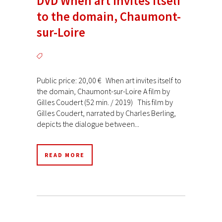
DVD When art invites itself
to the domain, Chaumont-
sur-Loire
Public price: 20,00 € When art invites itself to
the domain, Chaumont-sur-Loire A film by
Gilles Coudert (52 min. / 2019) This film by
Gilles Coudert, narrated by Charles Berling,
depicts the dialogue between...
READ MORE