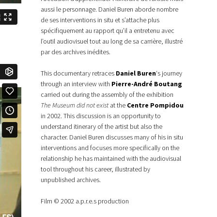
aussi le personnage. Daniel Buren aborde nombre
de ses interventions in situ et s’attache plus
spécifiquement au rapport qu’il a entretenu avec
l’outil audiovisuel tout au long de sa carrière, illustré
par des archives inédites.
This documentary retraces
Daniel Buren
‘s journey
through an interview with
Pierre-André Boutang
carried out during the assembly of the exhibition
The Museum did not exist
at the
Centre Pompidou
in 2002. This discussion is an opportunity to
understand itinerary of the artist but also the
character. Daniel Buren discusses many of his in situ
interventions and focuses more specifically on the
relationship he has maintained with the audiovisual
tool throughout his career, illustrated by
unpublished archives.
Film © 2002 a.p.r.e.s production