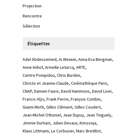
Projection
Rencontre
Sélection
Étiquettes
Adel Abdessemed
Ai Weiwei
Anna-Eva Bergman
Anne Imhof
Armelle Leturcq
ARTE
Centre Pompidou
Chris Burden
Christo et Jeanne-Claude
Cinémathèque Paris
CNAP
Damien Faure
David Hammons
David Liver
Francis Alÿs
Frank Perrin
François Combin
Gianni Motti
Gilles Clément
Gilles Coudert
Jean-Michel Othoniel
Jean Dupuy
Jean Tinguely
Jimmie Durham
Julien Devaux
Kimsooja
Klaus Littmann
Le Corbusier
Marc Bretillot