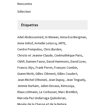
Rencontre
Sélection
Étiquettes
Adel Abdessemed
Ai Weiwei
Anna-Eva Bergman
Anne Imhof
Armelle Leturcq
ARTE
Centre Pompidou
Chris Burden
Christo et Jeanne-Claude
Cinémathèque Paris
CNAP
Damien Faure
David Hammons
David Liver
Francis Alÿs
Frank Perrin
François Combin
Gianni Motti
Gilles Clément
Gilles Coudert
Jean-Michel Othoniel
Jean Dupuy
Jean Tinguely
Jimmie Durham
Julien Devaux
Kimsooja
Klaus Littmann
Le Corbusier
Marc Bretillot
Marcela Paz Undurraga Quilodoran
Musée de la Chasse et de la Nature