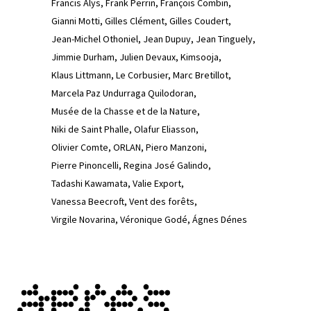
Francis Alÿs
Frank Perrin
François Combin
Gianni Motti
Gilles Clément
Gilles Coudert
Jean-Michel Othoniel
Jean Dupuy
Jean Tinguely
Jimmie Durham
Julien Devaux
Kimsooja
Klaus Littmann
Le Corbusier
Marc Bretillot
Marcela Paz Undurraga Quilodoran
Musée de la Chasse et de la Nature
Niki de Saint Phalle
Olafur Eliasson
Olivier Comte
ORLAN
Piero Manzoni
Pierre Pinoncelli
Regina José Galindo
Tadashi Kawamata
Valie Export
Vanessa Beecroft
Vent des forêts
Virgile Novarina
Véronique Godé
Ágnes Dénes