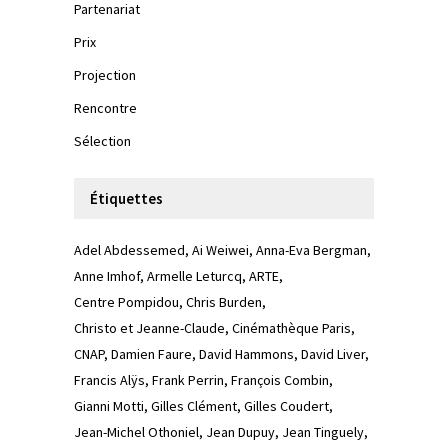
Partenariat
Prix
Projection
Rencontre
Sélection
Étiquettes
Adel Abdessemed
Ai Weiwei
Anna-Eva Bergman
Anne Imhof
Armelle Leturcq
ARTE
Centre Pompidou
Chris Burden
Christo et Jeanne-Claude
Cinémathèque Paris
CNAP
Damien Faure
David Hammons
David Liver
Francis Alÿs
Frank Perrin
François Combin
Gianni Motti
Gilles Clément
Gilles Coudert
Jean-Michel Othoniel
Jean Dupuy
Jean Tinguely