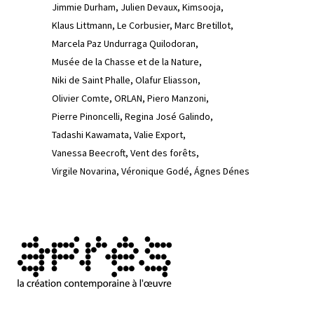
Jimmie Durham
Julien Devaux
Kimsooja
Klaus Littmann
Le Corbusier
Marc Bretillot
Marcela Paz Undurraga Quilodoran
Musée de la Chasse et de la Nature
Niki de Saint Phalle
Olafur Eliasson
Olivier Comte
ORLAN
Piero Manzoni
Pierre Pinoncelli
Regina José Galindo
Tadashi Kawamata
Valie Export
Vanessa Beecroft
Vent des forêts
Virgile Novarina
Véronique Godé
Ágnes Dénes