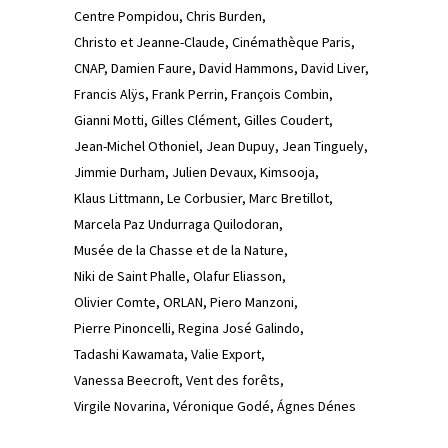
Centre Pompidou
Chris Burden
Christo et Jeanne-Claude
Cinémathèque Paris
CNAP
Damien Faure
David Hammons
David Liver
Francis Alÿs
Frank Perrin
François Combin
Gianni Motti
Gilles Clément
Gilles Coudert
Jean-Michel Othoniel
Jean Dupuy
Jean Tinguely
Jimmie Durham
Julien Devaux
Kimsooja
Klaus Littmann
Le Corbusier
Marc Bretillot
Marcela Paz Undurraga Quilodoran
Musée de la Chasse et de la Nature
Niki de Saint Phalle
Olafur Eliasson
Olivier Comte
ORLAN
Piero Manzoni
Pierre Pinoncelli
Regina José Galindo
Tadashi Kawamata
Valie Export
Vanessa Beecroft
Vent des forêts
Virgile Novarina
Véronique Godé
Ágnes Dénes