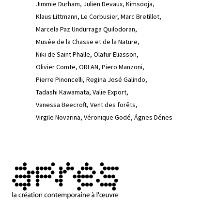
Jimmie Durham
Julien Devaux
Kimsooja
Klaus Littmann
Le Corbusier
Marc Bretillot
Marcela Paz Undurraga Quilodoran
Musée de la Chasse et de la Nature
Niki de Saint Phalle
Olafur Eliasson
Olivier Comte
ORLAN
Piero Manzoni
Pierre Pinoncelli
Regina José Galindo
Tadashi Kawamata
Valie Export
Vanessa Beecroft
Vent des forêts
Virgile Novarina
Véronique Godé
Ágnes Dénes