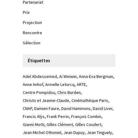
Partenariat
Prix
Projection
Rencontre
Sélection
Étiquettes
Adel Abdessemed
Ai Weiwei
Anna-Eva Bergman
Anne Imhof
Armelle Leturcq
ARTE
Centre Pompidou
Chris Burden
Christo et Jeanne-Claude
Cinémathèque Paris
CNAP
Damien Faure
David Hammons
David Liver
Francis Alÿs
Frank Perrin
François Combin
Gianni Motti
Gilles Clément
Gilles Coudert
Jean-Michel Othoniel
Jean Dupuy
Jean Tinguely