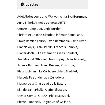
Étiquettes
Adel Abdessemed
Ai Weiwei
Anna-Eva Bergman
Anne Imhof
Armelle Leturcq
ARTE
Centre Pompidou
Chris Burden
Christo et Jeanne-Claude
Cinémathèque Paris
CNAP
Damien Faure
David Hammons
David Liver
Francis Alÿs
Frank Perrin
François Combin
Gianni Motti
Gilles Clément
Gilles Coudert
Jean-Michel Othoniel
Jean Dupuy
Jean Tinguely
Jimmie Durham
Julien Devaux
Kimsooja
Klaus Littmann
Le Corbusier
Marc Bretillot
Marcela Paz Undurraga Quilodoran
Musée de la Chasse et de la Nature
Niki de Saint Phalle
Olafur Eliasson
Olivier Comte
ORLAN
Piero Manzoni
Pierre Pinoncelli
Regina José Galindo