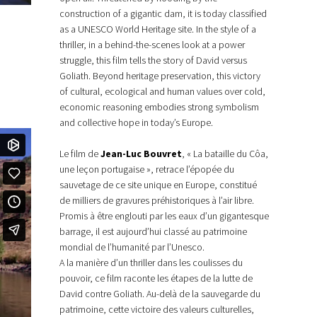
construction of a gigantic dam, it is today classified
as a UNESCO World Heritage site. In the style of a
thriller, in a behind-the-scenes look at a power
struggle, this film tells the story of David versus
Goliath. Beyond heritage preservation, this victory
of cultural, ecological and human values over cold,
economic reasoning embodies strong symbolism
and collective hope in today’s Europe.
Le film de
Jean-Luc Bouvret
, « La bataille du Côa,
une leçon portugaise », retrace l’épopée du
sauvetage de ce site unique en Europe, constitué
de milliers de gravures préhistoriques à l’air libre.
Promis à être englouti par les eaux d’un gigantesque
barrage, il est aujourd’hui classé au patrimoine
mondial de l’humanité par l’Unesco.
A la manière d’un thriller dans les coulisses du
pouvoir, ce film raconte les étapes de la lutte de
David contre Goliath. Au-delà de la sauvegarde du
patrimoine, cette victoire des valeurs culturelles,