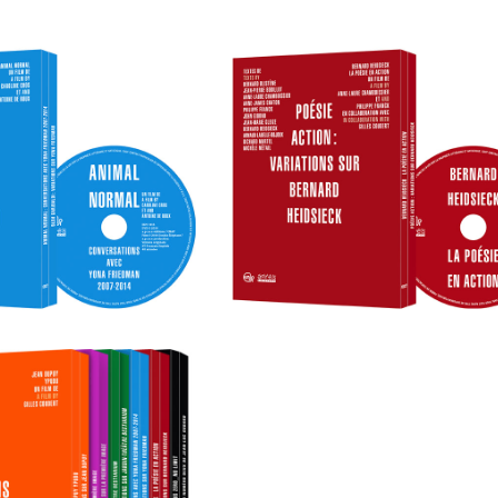
D BOX SET: BVLD
BOOK-DVD BOX SET: Poé
 Variations sur Yona
action : Variations sur Be
Friedman
Heidsieck
te collection «
ations on… »