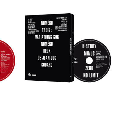
sie
BOOK-DVD BOX SET: Numéro
rnard
Trois : Variations sur Numéro
deux de Jean-Luc Godard