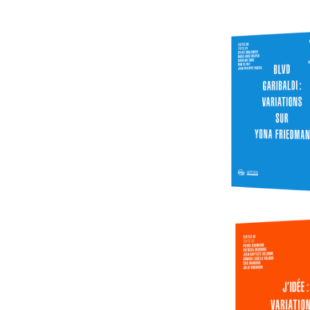
BOOK-DV
Garibaldi :
Comple
Vari