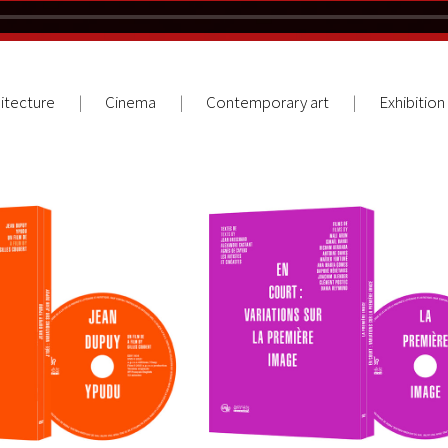
itecture
Cinema
Contemporary art
Exhibition
BOOK-DVD BOX SET: En Cou
BOX SET: J’idée :
Variations sur la premiè
ns sur Jean Dupuy
image