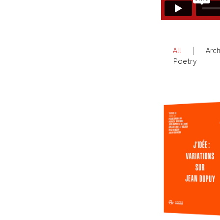
All
Arch
Poetry
BOOK-DVD 
Variatio