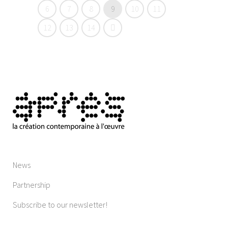
6
7
8
9
10
11
12
13
14
News
Partnership
Subscribe to our newsletter!