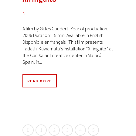
A film by Gilles Coudert Year of production:
2006 Duration: 15 min. Available in English
Disponible en français This film presents
Tadashi Kawamata‘s installation “Xiringuito” at
the Can Xalant creative center in Mataró,
Spain, in...
READ MORE
1
2
3
4
5