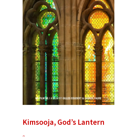
Kimsooja, God’s Lantern