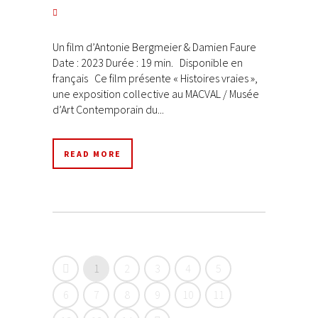
Un film d’Antonie Bergmeier & Damien Faure
Date : 2023 Durée : 19 min. Disponible en
français Ce film présente « Histoires vraies »,
une exposition collective au MACVAL / Musée
d’Art Contemporain du...
READ MORE
1
2
3
4
5
6
7
8
9
10
11